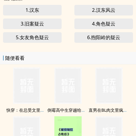
1.汉东
2.汉东风云
3.旧案疑云
4.角色疑云
5.女友角色疑云
6.煦阳岭的疑云
随便看看
快穿：在总受文里抢主角攻np
倒霉高中生穿越给龙傲天做老婆
直男在BL肉文里疯狂挨肏[总受]