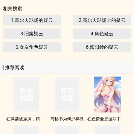
相关搜索
1.高尔夫球场的疑云
2.高尔夫球场上的疑云
3.旧案疑云
4.角色疑云
5.女友角色疑云
6.煦阳岭的疑云
推荐阅读
在操棠被操疯，精液射满了墙面（耽美文 高H）
简秘书为何那样做
在色情全息游戏中直播被肏（高H）