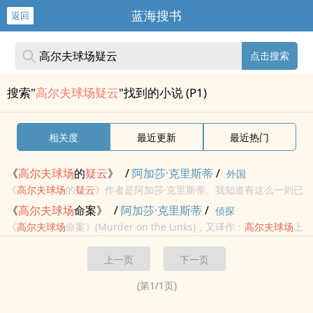
蓝海搜书
返回
点击搜索
搜索"
高尔夫球场疑云
"找到的小说 (P1)
相关度
最近更新
最近热门
《
高尔
夫
球场
的
疑云
》
/
阿加莎·克里斯蒂
/
外国
《
高尔
夫
球场
的
疑云
》作者是阿加莎·克里斯蒂。我知道有这么一则已
为人所共知的铁事，它的大意是：一位年轻作家决心要把他的故事的
《
高尔
夫
球场
命案》
/
阿加莎·克里斯蒂
/
侦探
开头写得独具一格、有声有色，想借此引起那些读腻了声色犬马之类
《
高尔
夫
球场
命案》(Murder on the Links)，又译作：
高尔
夫
球场
上
文章的编辑...
的谋杀案，
高尔
夫
球场
的
疑云
，
高尔
夫
球场
疑云
内容。正在伦敦的赫
上一页
下一页
尔克里·波洛收到一封法国来信，一位署名雷诺的百万富...
(第
1
/
1
页)