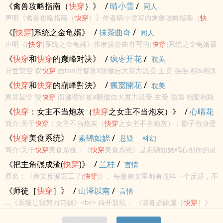
請不要忘記向您QQ群和微博裡的朋友推薦哦！
《禽兽攻略指南（
快穿
）》
/
晴小雪
/
同人
声明《禽兽攻略指南（
快穿
）》作者晴小雪写的禽兽攻略指南（
快
穿
）最新章节小说在线阅读，实时同步更新禽兽攻略指南（
快穿
）最
《[
快穿
]系统之金龟婿》
/
抹茶曲奇
/
同人
新章节，书友所发表的禽兽攻略指南（
快穿
）最新章节评论，并不代
声明《[
快穿
]系统之金龟婿》作者抹茶曲奇写的[
快穿
]系统之金龟婿最
表书河小说网赞...
新章节小说在线阅读，实时同步更新[
快穿
]系统之金龟婿最新章节，
《
快穿
和
快穿
的巅峰对决》
/
疯枣开花
/
耽美
书友所发表的[
快穿
]系统之金龟婿最新章节评论，并不代表书河小说
异世架空 双
快穿
面tan理智攻X骄傲自大实力派受 主受 强强 相ai相杀
网...
开放式结局
《
快穿
和
快穿
的巔峰對決》
/
瘋棗開花
/
耽美
異世架空 雙
快穿
面癱理智攻X驕傲自大實力派受 主受 強強 相愛相殺
開放式結局
《
快穿
：女主不当炮灰（
快穿
之女主不当炮灰）》
/
心晴花
开
/
简介:关于
快穿
：女主不当炮灰（
快穿
之女主不当炮灰）：影子替身是
科幻
重生的？哥哥是胎穿的？闺蜜是表面姐妹。。。。。。女主成了炮
《
快穿
美食系统》
/
素锦如娆
/
悬疑
科幻
灰？不怕不怕，我有车票在手，不当炮灰，要崛起！
简介:关于
快穿
美食系统：《
快穿
美食系统》是素锦如娆精心创作的灵
异，八二小说网实时更新
快穿
美食系统最新章节并且提供无弹窗阅
《把主角碾成渣(
快穿
)》
/
兰桂
/
言情
读，书友所发表的
快穿
美食系统评论，并不代表八二小说网赞同或者
原名：《爽文反派罢工了(
快穿
)》。每篇爽文里都有这样一个反派，不
支持
快穿
美食...
惹主角不舒服，被打脸无数次还要降智作死，最后沦为踏脚石悲惨收
《师徒［
快穿
］》
/
山泽以南
/
言情
场。当满级
快穿
大佬穿成爽文反派，管你是气运之子还是逆天改命，
...《系统让我努力花钱》<br> 待开新坑： 《请务必跳崖［
快穿
］》
他只管自...
<br> 作者菌基友的坑→<br>
快穿
萌文： 《跳崖不要瞄准我的田[
快