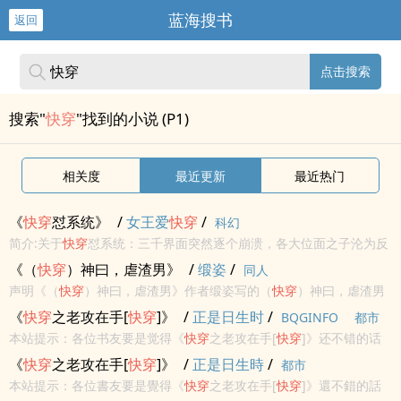
蓝海搜书
返回
点击搜索
搜索"
快穿
"找到的小说 (P1)
相关度
最近更新
最近热门
《
快穿
怼系统》
/
女王爱
快穿
/
科幻
简介:关于
快穿
怼系统：三千界面突然逐个崩溃，各大位面之子沦为反
派，夏明月成为位面修复者执行
快穿
，一路对各种各样的妖艳贱货的
《（
快穿
）神曰，虐渣男》
/
缎姿
/
同人
系统。非典型
快穿
，
快穿
的时候女主为主线
声明《（
快穿
）神曰，虐渣男》作者缎姿写的（
快穿
）神曰，虐渣男
最新章节小说在线阅读，实时同步更新（
快穿
）神曰，虐渣男最新章
《
快穿
之老攻在手[
快穿
]》
/
正是日生时
/
BQGINFO
都市
节，书友所发表的（
快穿
）神曰，虐渣男最新章节评论，并不代表书
本站提示：各位书友要是觉得《
快穿
之老攻在手[
快穿
]》还不错的话
河小说网赞同...
请不要忘记向您QQ群和微博里的朋友推荐哦！
《
快穿
之老攻在手[
快穿
]》
/
正是日生時
/
都市
本站提示：各位書友要是覺得《
快穿
之老攻在手[
快穿
]》還不錯的話