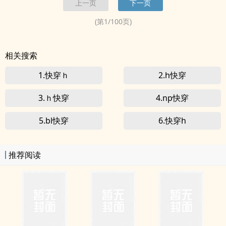
上一页
下一页
穿
]》<br> 写文现耽：...
(第
1
/
100
页)
相关搜索
1.快穿ｈ
2.h快穿
3.ｈ快穿
4.np快穿
5.bl快穿
6.快穿h
推荐阅读