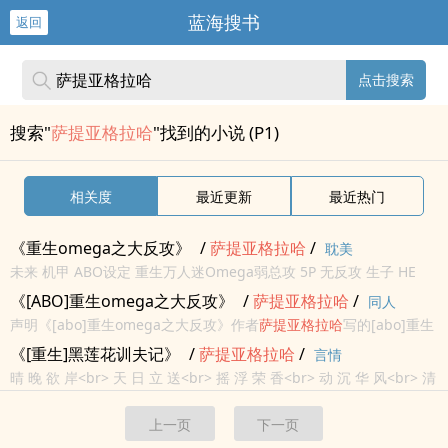
蓝海搜书
返回
点击搜索
搜索"
萨提亚格拉哈
"找到的小说 (P1)
相关度
最近更新
最近热门
《重生omega之大反攻》
/
萨
提亚
格拉
哈
/
耽美
未来 机甲 ABO设定 重生万人迷Omega弱总攻 5P 无反攻 生子 HE
《[ABO]重生omega之大反攻》
/
萨
提亚
格拉
哈
/
同人
声明《[abo]重生omega之大反攻》作者
萨
提亚
格拉
哈
写的[abo]重生
omega之大反攻最新章节小说在线阅读，实时同步更新[abo]重生
《[重生]黑莲花训夫记》
/
萨
提亚
格拉
哈
/
言情
omega之大反攻最新章节，书友所发表的[abo]重...
晴 晚 欲 岸<br> 天 日 立 送<br> 摇 浮 荣 香<br> 动 沉 华 风<br> 清
急 冷 映<br> 江 流 千 芙<br> 底 中 山 ...
上一页
下一页