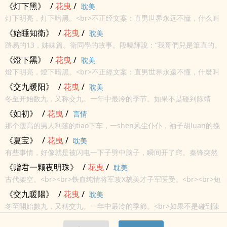
最起码你很安全……”很久以后……卫鸿轩咆哮：“说好的笔直呢？说好
《灯下黑》
/
花曳
/
耽美
的安全呢？老子的九曲十八弯……直了……”冷锐面tan脸：“谁让你...
灯下明亮，灯下暗黑。<br>不正经文案：直男世界永远不懂，什么叫
做受受不亲。<br>剧情版文案：一个拆迁钉子户，原是戎爷十年前故
《始睡知衛》
/
花曳
/
耽美
人。好多说道坐下来慢慢谈，帐，一笔笔算。<br>江湖和兄弟，是
路易的13，姊妹篇。衛同學的故事。段曉輝說：“我哥們兒是筆直的。
少...
最起碼你很安全……”很久以後……衛鴻軒咆哮：“說好的筆直呢？說好
《燈下黑》
/
花曳
/
耽美
的安全呢？老子的九曲十八彎……直了……”冷銳面癱臉：“誰讓你在
燈下明亮，燈下暗黑。<br>不正經文案：直男世界永遠不懂，什麼叫
我...
做受受不親。<br>劇情版文案：一個拆遷釘子戶，原是戎爺十年前故
《交九暖阳》
/
花曳
/
耽美
人。好多說道坐下來慢慢談，帳，一筆筆算。<br>江湖和兄弟，是
冬至开始数九，又称交九。一年中最冷的季节。如果不是碰到陈靖
少...
东，方坤的生活会滑到什么样的边缘地带？如果不是碰到方坤，陈靖
《如初》
/
花曳
/
言情
东的心结伤痛不甘又会导向何方？你是我的救赎，是我的太阳，是整
那个瘦高的男人利落的tiao下车，一shen风尘仆仆，袖子胡luan的挽
个冬天里照耀着...
在半肘的位置，沙se靴沾了泥ba和污渍，整个人看过去带着急匆匆的
《夏宝》
/
花曳
/
耽美
狼狈。可是他的眼睛那么明亮，像是天上最璀璨的星子，几乎带...
有些事情，好像就是被闪电一下子劈中脑子，瞬间开了窍。秦锋突然
明白了，他爸爸在去世前，为什么什么jiao代都没有，只是那么念叨
《赠君一颗夜明珠》
/
花曳
/
耽美
了两句：儿子，我的大儿子。那zhong深切的，不可言说的厚重感
古代架空。<br><br>铁血纯情将军攻X貌美才子军医受。<br><br>短
情，或...
篇，正文约六万字，轻松甜文。<br><br>另有一对副CP，鬼畜心机
《交九暖陽》
/
花曳
/
耽美
质子攻X软萌可欺皇子受，番外交代。<br><br...
冬至開始數九，又稱交九。一年中最冷的季節。<br>如果不是碰到陳
靖東，方坤的生活會滑到什麼樣的邊緣地帶？<br>如果不是碰到方