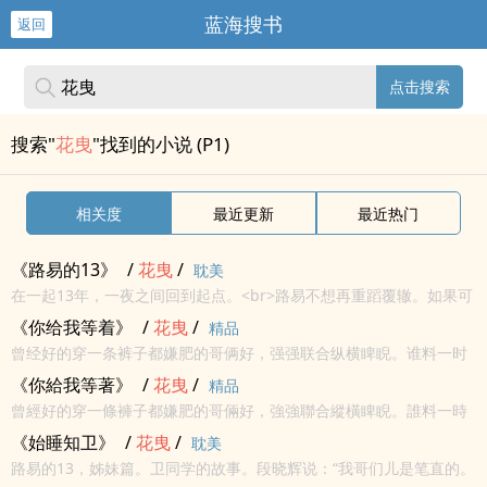
蓝海搜书
返回
点击搜索
搜索"
花曳
"找到的小说 (P1)
相关度
最近更新
最近热门
《路易的13》
/
花曳
/
耽美
在一起13年，一夜之间回到起点。<br>路易不想再重蹈覆辙。如果可
以，他想离段晓辉远远的，平平淡淡的跟沈欢结婚买房生子，一辈子
《你给我等着》
/
花曳
/
精品
过正常人的生活。<br>可是段总，能求不招惹吗？
曾经好的穿一条裤子都嫌肥的哥俩好，强强联合纵横睥睨。谁料一时
莫名崩塌，两人翻脸陌路，针锋相对官司一打就是六年。肥了律师
《你給我等著》
/
花曳
/
精品
团，呆了吃瓜群众……
曾經好的穿一條褲子都嫌肥的哥倆好，強強聯合縱橫睥睨。誰料一時
莫名崩塌，兩人翻臉陌路，針鋒相對官司一打就是六年。肥了律師
《始睡知卫》
/
花曳
/
耽美
團，呆了吃瓜群眾……
路易的13，姊妹篇。卫同学的故事。段晓辉说：“我哥们儿是笔直的。