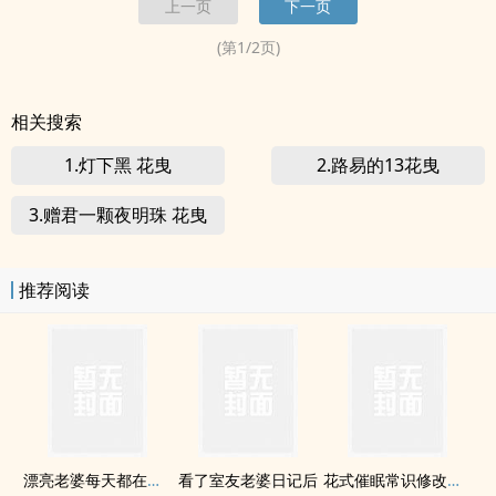
上一页
下一页
坤，陳靖東的心結傷痛不甘又會導向何方？<br>你是我的救贖，是我
的...
(第
1
/
2
页)
相关搜索
1.灯下黑 花曳
2.路易的13花曳
3.赠君一颗夜明珠 花曳
推荐阅读
漂亮老婆每天都在钓我【双/1v1】
看了室友老婆日记后
花式催眠常识修改（合集）欢迎点菜