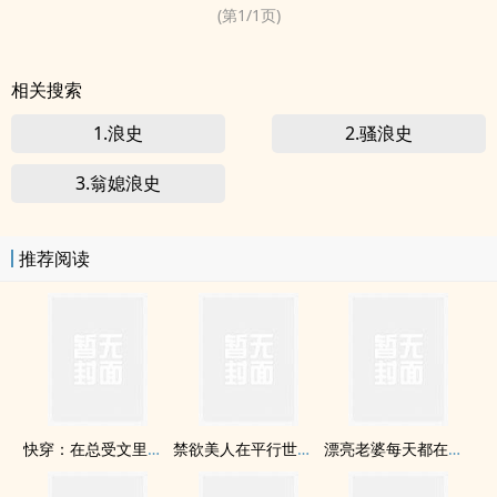
水。 大...
(第
1
/
1
页)
相关搜索
1.浪史
2.骚浪史
3.翁媳浪史
推荐阅读
快穿：在总受文里抢主角攻np
禁欲美人在平行世界被疼爱到哭啼啼
漂亮老婆每天都在钓我【双/1v1】