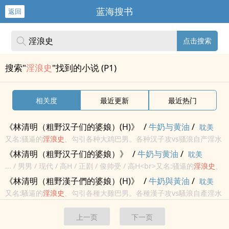
蓝海搜书
返回
点击搜索
搜索"
淫浪史
"找到的小说 (P1)
相关度
最近更新
最近热门
《林清明（粗野汉子们的婆娘）(H)》
/
牛奶与黄油
/
耽美
又名:骚逼的
淫
浪史
、勾引各种大鸡巴男。各种汉子攻vs骚浪自产淫水
受np总受！走肾走心！保证原滋原味。林清明出生于清明节那天，他
《林清明（粗野汉子们的婆娘）》
/
牛奶与黄油
/
耽美
从小嗜淫，长大了更是拥有一个淫穴，不用润滑就可以自动分泌骚
... / 男男 / 现代 / 高H / 正剧 / 俊帅受 / 高H<br>又名:骚逼的
淫
浪史
、
水。 大...
勾引各种大鸡巴男。<br>各种汉子攻vs骚浪自产淫水受<br>np总
《林清明（粗野漢子們的婆娘）(H)》
/
牛奶與黃油
/
耽美
受！走肾走心！保证原滋原味。...
又名:騷逼的
淫
浪史
、勾引各種大雞巴男。各種漢子攻vs騷浪自產淫水
受np總受！走腎走心！保證原滋原味。林清明出生於清明節那天，他
上一页
下一页
從小嗜淫，長大了更是擁有一個淫穴，不用潤滑就可以自動分泌騷