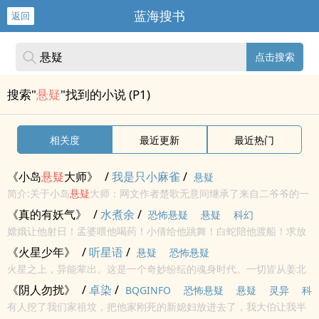
蓝海搜书
返回
点击搜索
搜索"
悬疑
"找到的小说 (P1)
相关度
最近更新
最近热门
《小岛
悬疑
大师》
/
我是只小麻雀
/
悬疑
简介:关于小岛
悬疑
大师：网文作者楚歌无意间继承了来自二爷爷的一
家企业。企业主营游乐场业务，并且承包了一座荒凉海岛。看着荒凉
《真的有妖气》
/
水煮余
/
恐怖悬疑
悬疑
科幻
无人的小岛，楚歌的经营陷入了窘境。正在这时，一位资深的综艺节
嫦娥让他射日！孟婆喂他喝药！小倩给他跳舞！白蛇陪他渡船！求放
目制作人联...
过！我还要去拯救地球呢！...
《火星少年》
/
听星语
/
悬疑
恐怖悬疑
火星之上，异能辈出。这是一个奇妙纷纭的魂身时代。一切皆从姜北
辰觉醒一个诡异的小球开始。...
《阴人勿扰》
/
卓染
/
BQGINFO
恐怖悬疑
悬疑
灵异
科
有人挖了我们家祖坟，把他家刚死的新媳妇放进去了，我大伯让我半
幻