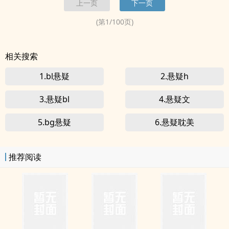
上一页
下一页
才能进入它。而一旦被选择成为了公寓的住户，便再也没有选择了。
如果想要离开...
(第
1
/
100
页)
相关搜索
1.bl悬疑
2.悬疑h
3.悬疑bl
4.悬疑文
5.bg悬疑
6.悬疑耽美
推荐阅读