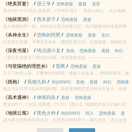
夜去把她给背出来……
《绝美冥妻》
/
浙三爷
/
恐怖悬疑
悬疑
灵异
黑岩VIP.10.31完结 总推荐：135433 简介： 我是山村人， 从小爸妈
就不让我去后山， 后来我没忍住去了。 然后我才知道， 那...
《地狱黑洞》
/
西木原子
/
恐怖悬疑
悬疑
进入地狱的那一刻，你的命运便已经被注定，你只能被动的去选择挣
扎活着，亦或是凄惨的死去，地狱里，能靠的永远只有自己，身为一
《杀神永生》
/
恐怖的阿肥
/
恐怖悬疑
悬疑
玄幻
名冷血杀手，顾成，无意中被鬼拖进了地狱，开启了新生!在这里，唯
行走死亡边缘，手握生死权令，脚踩世界法则，百鬼追随，死神的化
有坚持一个...
身。他是世界第一公校最杰出的鬼才，他叫虞井，欢迎来到强者永生
《深夜书屋》
/
纯洁滴小龙
/
其他
恐怖悬疑
悬疑
科幻
的世界！
一家只在深夜开门营业的书屋，欢迎您的光临。————————
言情
科幻小说
《舵主群》：587980337（进群粉丝值验证）《进击群》：
《与世隔绝的理想乡》
/
莲飒
/
恐怖悬疑
悬疑
584799103（无需验证）《战斗群》：457654443（无需验证）
立于门外的人影、不断争吵的邻居、楼梯上的血迹……李铭能看到，能
听到。但那并非代表真实。只是幻觉罢了。...
《残袍》
/
风御九秋
/
BQGINFO
其他
悬疑
科幻
恐怖悬
他生活在兵荒马乱的民国时期，虽然身拥绝世道法却并非道士，他游
疑
离在正邪的边缘，与他相伴的是一只从古墓之中逃出的老猫，确切的
《高术通神》
/
伸笔码良
/
悬疑
恐怖悬疑
说它并不是猫，但没人知道它究竟是什么。
黑岩VIP.11.11完结 推荐票：71767 【简介】 我随国术高手们修行的
那些年初二那年，我让校霸给欺负了。 我找到了一个人，一个跟我童
《地狱公寓》
/
黑色火种
/
BQGINFO
同人
恐怖悬疑
悬
年神秘事件有关的人。 ...
成为真实恐怖电影的演员，在恐怖片的世界中，挣扎求生！进入这座
疑
科幻
公寓，就等于踏上了一条不归路。只有被它选中的人，才能看到它，