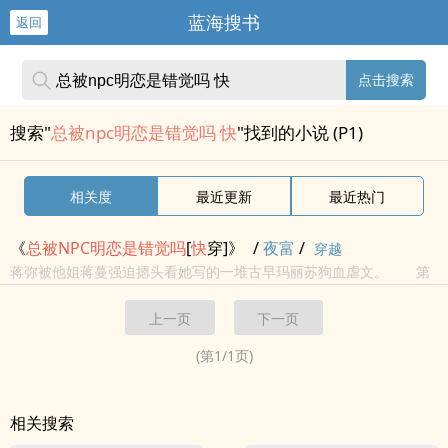
蓝海搜书
返回
点击搜索
搜索"
总被npc明恋是错觉吗 快
"找到的小说 (P1)
相关度
最近更新
最近热门
《
总被
NPC
明
恋是
错觉
吗
[
快
穿]》
/
夜富
/
穿越
蒋弥被他姐蒋蔓强迫摁头看她写的一堆古早玛丽苏狗血虐文。 第
二天醒来，他就穿了，任务是拯救所有书里面和他姐同名同姓的苦情
上一页
下一页
女主，女配。 蒋弥接受任务，从此走上打脸贱男渣女的道
路。 直到…… ...
(第
1
/
1
页)
相关搜索