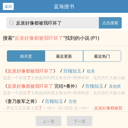
蓝海搜书
返回
点击搜索
搜索"
反派好像都被我吓坏了
"找到的小说 (P1)
相关度
最近更新
最近热门
《
反派
好像
都
被我
吓坏
了
》
/
宫槐知玉
/
耽美
这是一个讲述
了
主角如何利用主角光环+男神外挂，花式吊打大娘小娘
叔伯姨婶。<br>靠其走哪儿哪儿鬼哭神嚎一章干死一个的被迫装逼模
《
反派
好像
都
被我
吓坏
了
完结+番外》
/
宫槐知玉
/
其他类
式，以及至贱无敌的属性和风骚走位，成功吸引清润儒雅、雅人深
这是一个讲述
了
主角如何利用主角光环+男神外挂，花式吊打大娘小娘
型
致、一尘...
叔伯姨婶。靠其走哪儿哪儿鬼哭神嚎一章干死一个的被迫装逼模式，
《妻乃敌军之将》
/
宫槐知玉
/
言情
以及至贱无敌的属性和风骚走位，成功吸引清润儒雅、雅人深致、一
...男主又又又看上我
了
！<br> ↓完↓结旧↓文↓<br> 《
反派
好像
都
被我
尘不染、的...
吓坏
了
》属性：身体病弱内心冷漠残忍
反派
技能满点的攻vs清润儒雅
上一页
下一页
忠犬受。<br> 《虫族之全星际都...