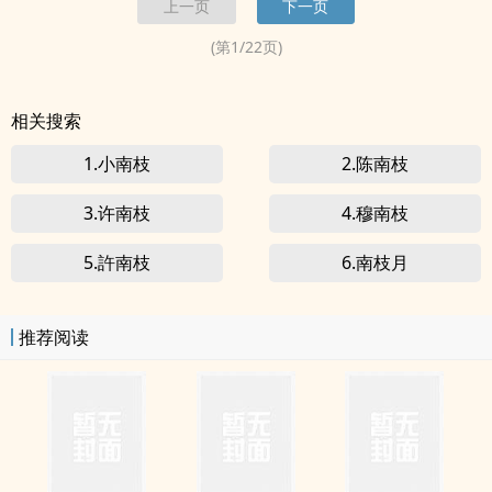
上一页
下一页
(第
1
/
22
页)
相关搜索
1.小南枝
2.陈南枝
3.许南枝
4.穆南枝
5.許南枝
6.南枝月
推荐阅读