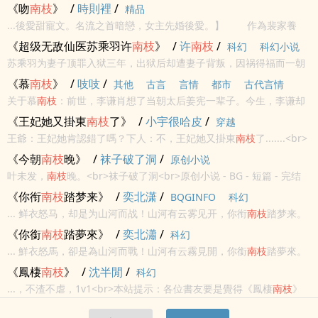
锦绣，绣江山……<br>本站提示：各位书友要是觉得《绣
南枝
》还不
《吻
南枝
》
/
時則裡
/
精品
错的话请不要忘记向您QQ群和微博里的朋友推荐哦！
...後愛甜寵文。名流之首暗戀，女主先婚後愛。】 作為裴家養
女，面臨家裡突然安排的聯姻， 裴
南枝
想方設法要取消婚約，沒
《超级无敌仙医苏乘羽许
南枝
》
/
许
南枝
/
科幻
科幻小说
能成功 在閨蜜的慫恿下，將主意打到閨蜜哥哥臨城首富顧氏家主
苏乘羽为妻子顶罪入狱三年，出狱后却遭妻子背叛，因祸得福而一朝
身上
入道，踏入修仙者的世界。仙术古武，轻易拿捏，炼丹画符，治病救
《慕
南枝
》
/
吱吱
/
其他
古言
言情
都市
古代言情
人，信手拈来！苏乘羽在红尘都市中疯狂装逼，誓要查出二十六年
关于慕
南枝
：前世，李谦肖想了当朝太后姜宪一辈子。今生，李谦却
前，苏家一百二...
觉得千里相思不如软玉在怀，把嘉南郡主姜宪先抢了再说……免费精彩
《王妃她又掛東
南枝
了》
/
小宇很哈皮
/
穿越
在线：「po1⒏υip」
王爺：王妃她肯認錯了嗎？下人：不，王妃她又掛東
南枝
了.......<br>
本站提示：各位書友要是覺得《王妃她又掛東
南枝
了》還不錯的話請
《今朝
南枝
晚》
/
袜子破了洞
/
原创小说
不要忘記向您QQ群和微博裡的朋友推薦哦！
叶未发，
南枝
晚。<br>袜子破了洞<br>原创小说 - BG - 短篇 - 完结
<br>古代 - HE - 强强<br>再一次的人生。<br>家国乱局，兵临城
《你衔
南枝
踏梦来》
/
奕北潇
/
BQGINFO
科幻
下，那都不是关隘，问题根本不在他，是他的妻子，她如何选择？
... 鲜衣怒马，却是为山河而战！山河有云雾见开，你衔
南枝
踏梦来。
<br>
终有一天，我要轻舟载酒，菱歌泛夜，与你共赏这山河多娇！<br>本
《你銜
南枝
踏夢來》
/
奕北瀟
/
科幻
站提示：各位书友要是觉得《你衔
南枝
踏梦来》还不错的话请不...
... 鮮衣怒馬，卻是為山河而戰！山河有云霧見開，你銜
南枝
踏夢來。
終有一天，我要輕舟載酒，菱歌泛夜，與你共賞這山河多嬌！<br>本
《鳳棲
南枝
》
/
沈半閒
/
科幻
站提示：各位書友要是覺得《你銜
南枝
踏夢來》還不錯的話請不...
...，不渣不虐，1v1<br>本站提示：各位書友要是覺得《鳳棲
南枝
》
還不錯的話請不要忘記向您QQ群和微博裡的朋友推薦哦！