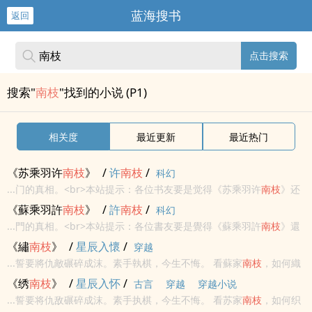
蓝海搜书
返回
点击搜索
搜索"
南枝
"找到的小说 (P1)
相关度
最近更新
最近热门
《苏乘羽许
南枝
》
/
许
南枝
/
科幻
...门的真相。<br>本站提示：各位书友要是觉得《苏乘羽许
南枝
》还
不错的话请不要忘记向您QQ群和微博里的朋友推荐哦！
《蘇乘羽許
南枝
》
/
許
南枝
/
科幻
...門的真相。<br>本站提示：各位書友要是覺得《蘇乘羽許
南枝
》還
不錯的話請不要忘記向您QQ群和微博裡的朋友推薦哦！
《繡
南枝
》
/
星辰入懷
/
穿越
...誓要將仇敵碾碎成沫。素手執棋，今生不悔。 看蘇家
南枝
，如何織
錦繡，繡江山……<br>本站提示：各位書友要是覺得《繡
南枝
》還不
《绣
南枝
》
/
星辰入怀
/
古言
穿越
穿越小说
錯的話請不要忘記向您QQ群和微博裡的朋友推薦哦！
...誓要将仇敌碾碎成沫。素手执棋，今生不悔。 看苏家
南枝
，如何织