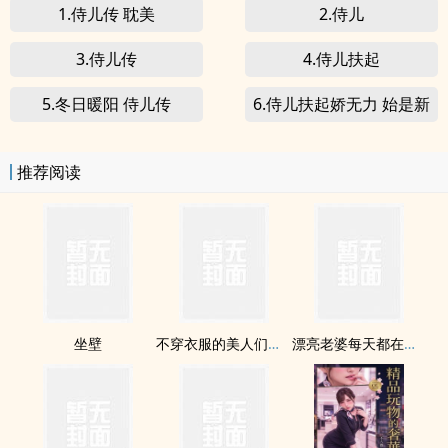
1.侍儿传 耽美
2.侍儿
3.侍儿传
4.侍儿扶起
5.冬日暖阳 侍儿传
6.侍儿扶起娇无力 始是新
承恩泽时
推荐阅读
坐壁
不穿衣服的美人们（np）
漂亮老婆每天都在钓我【双/1v1】