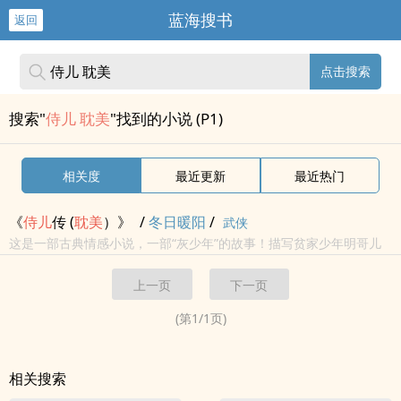
蓝海搜书
返回
点击搜索
搜索"
侍儿 耽美
"找到的小说 (P1)
相关度
最近更新
最近热门
《
侍儿
传 (
耽美
）》
/
冬日暖阳
/
武侠
这是一部古典情感小说，一部“灰少年”的故事！描写贫家少年明哥儿
为家境及恶势力所迫，入并肩王府为奴，因其长相清俊绝俗，性情纯
上一页
下一页
良温顺，日久天长，沦为并肩王胯下娈宠。但在不知不觉中，并肩王
也对其产生...
(第
1
/
1
页)
相关搜索