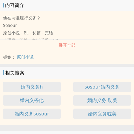
内容简介
他在向谁履行义务？
SoSour
原创小说 - BL - 长篇 - 完结
小甜饼 - 双性 - 先婚后爱 - NP
展开全部
高H
最初在婚姻推荐表上看到两位匹配度皆为100%的L先生时，姜南雨并
标签：
原创小说
没有多想
可是直到后来，他一伸出手，就会有两张一模一样的脸直勾勾地盯过
相关搜索
来时……
姜南雨又觉得他好像不得不多想一点
婚内义务h
sosour婚内义务
双胞胎攻×笨蛋老婆
婚内义务他
婚内义务 耽美
连誉/连霄×姜南雨
有精神体，非哨向
婚内义务sosour
婚内义务耽美
（世界观私设，一切为剧情需要服务）