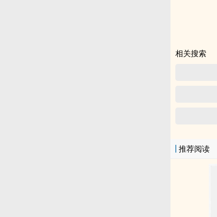
相关搜索
推荐阅读