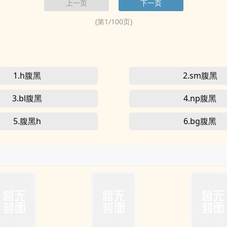
上一页
下一页
(第
1
/
100
页)
1.h腹黑
2.sm腹黑
3.bl腹黑
4.np腹黑
5.腹黑h
6.bg腹黑