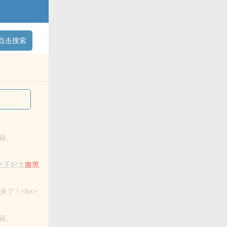
点击搜索
籍。
之王妃太
腹黑
来了！<br>
各种
腹黑
轮
籍。