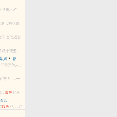
千秋来玩游
必看其他类型。
K偷心妈咪最
阁赞同或者支持
 谁说警
本，绑她上婚
千秋來玩遊
必看其他型別。
紫嫣
/
都
古武最强传人，
男在怀，与她
在努力……一
妖孽，做为你
成：
腹黑
竹马
百合
X
腹黑
P反正这