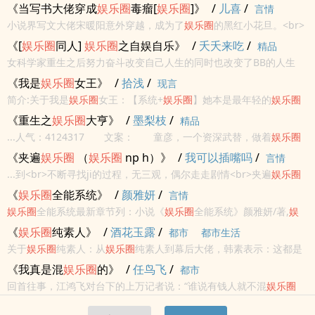
不...
然的机会涉足
娱
乐圈
。见到了昔日只能在电影上见到的美女明星；也
《当写书大佬穿成
娱
乐圈
毒瘤[
娱
乐圈
]》
/
儿喜
/
言情
见到了美女们为了进入
娱
乐圈
的努力，也见证了出道的女孩子苦苦挣
小说界写文大佬宋暖阳意外穿越，成为了
娱
乐圈
的黑红小花旦。<br>
扎。
娱
乐圈
，...
发一条微博分分钟上万评论，都是这样的：<br>“宋暖阳渣女！”
《[
娱
乐圈
同人]
娱
乐圈
之自娱自乐》
/
夭夭来吃
/
精品
<br>“宋暖阳作精！”<br>“宋暖阳滚出
娱
乐圈
！”<br>“宋暖阳
娱
乐圈
毒
女科学家重生之后努力奋斗改变自己人生的同时也改变了BB的人生
瘤！！”<br>……<br>心累...
又一个棒郁的夜晚突然有了自己开文的想法 想要一个BB不会
《我是
娱
乐圈
女王》
/
拾浅
/
现言
解散的世界 尝试尽量还原人物性格 粉丝视角 肯定会有美化
简介:关于我是
娱
乐圈
女王：【系统+
娱
乐圈
】她本是最年轻的
娱
乐圈
...
影后，作品无数，却死于一场车祸。再次醒来，摊上个坑爹系统，动
《重生之
娱
乐圈
大亨》
/
墨梨枝
/
精品
不动就灵魂抹杀！晏音表示:神他妈的灵魂抹杀，既然走不掉，那就重
...人气：4124317 文案： 童彦，一个资深武替，做着
娱
乐圈
回巅峰！...
最危险的工作，把男朋友养得光鲜亮丽，得到的却是背叛。 男朋
《夹遍
娱
乐圈
（
娱
乐圈
np h）》
/
我可以插嘴吗
/
言情
友为了往上爬攀上了高枝，遭遇背叛的童彦因“意外”失去生命。 ...
...到<br>不断寻找ji的过程，无三观，偶尔走走剧情<br>夹遍
娱
乐圈
<br>人气歌手 演员<br>导演 摄影师 制片人 经纪人 助理
《
娱
乐圈
全能系统》
/
颜雅妍
/
言情
<br>同期 前辈<br>neishe生cha，当面r...
娱
乐圈
全能系统最新章节列：小说《
娱
乐圈
全能系统》颜雅妍/著,
娱
乐圈
全能系统全文阅读 上一世，为了梦想，她执拗又固执，身边亲近
《
娱
乐圈
纯素人》
/
酒花玉露
/
都市
都市生活
之人皆因她死伤。<br> 梦想快要完成之际，心心念念的未...
关于
娱
乐圈
纯素人：从
娱
乐圈
纯素人到幕后大佬，韩素表示：这都是
被逼的！！！我真的只想当一只咸鱼~本书又名《一个人设无限次崩塌
《我真是混
娱
乐圈
的》
/
任鸟飞
/
都市
的小年轻在
娱
乐圈
呼风唤雨的故事》PS1：本书涉及各国
娱
乐圈
，不
回首往事，江鸿飞对台下的上万记者说：“谁说有钱人就不混
娱
乐圈
喜误入。...
的，我虽然是世界首富，但我真是混
娱
乐圈
的。”本书又名：《
娱
乐圈