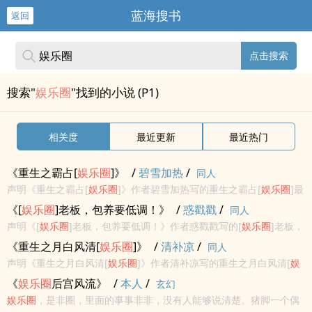
蓝海搜书
返回
点击搜索
搜索"
娱乐圈
"找到的小说 (P1)
相关度
最近更新
最近热门
《重生之霸占[
娱
乐圈
]》
/
碧雪加热
/
同人
声明《重生之霸占[
娱
乐圈
]》作者碧雪加热写的重生之霸占[
娱
乐圈
]最
新章节小说在线阅读，实时同步更新重生之霸占[
娱
乐圈
]最新章节，
《[
娱
乐圈
]老板，包养要低调！》
/
惑戳戳
/
同人
书友所发表的重生之霸占[
娱
乐圈
]最新章节评论，并不代表书河小说
声明《[
娱
乐圈
]老板，包养要低调！》作者惑戳戳写的[
娱
乐圈
]老板，
网...
包养要低调！最新章节小说在线阅读，实时同步更新[
娱
乐圈
]老板，
《重生之月白风清[
娱
乐圈
]》
/
清补凉
/
同人
包养要低调！最新章节，书友所发表的[
娱
乐圈
]老板，包养要低调！
声明《重生之月白风清[
娱
乐圈
]》作者清补凉写的重生之月白风清[
娱
最...
乐圈
]最新章节小说在线阅读，实时同步更新重生之月白风清[
娱
乐圈
]
《
娱
乐圈
后宫风流》
/
本人
/
玄幻
最新章节，书友所发表的重生之月白风清[
娱
乐圈
]最新章节评论，并
娱
乐圈
，是非圈，里面的事事非非，没有人能够说清楚。猪脚一个偶